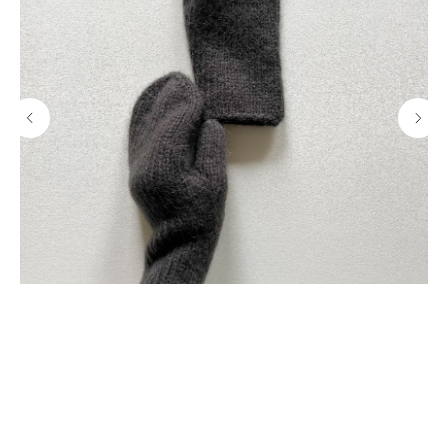
а,
Варежки Malou, серо-бурый