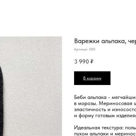
Варежки альпака, ч
Артикул:
080
3 990
₽
В корзину
Беби альпака - мягчайши
в морозы. Мериносовая ш
эластичность и износост
и форму готовым изделия
Идеальная текстура: пол
пухом альпаки и меринос