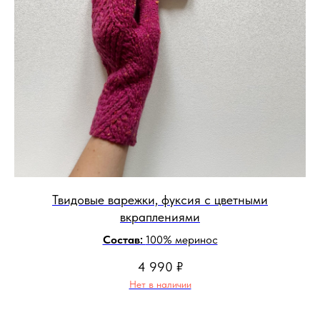
Твидовые варежки, фуксия с цветными
вкраплениями
Состав:
100% меринос
4 990
₽
Нет в наличии